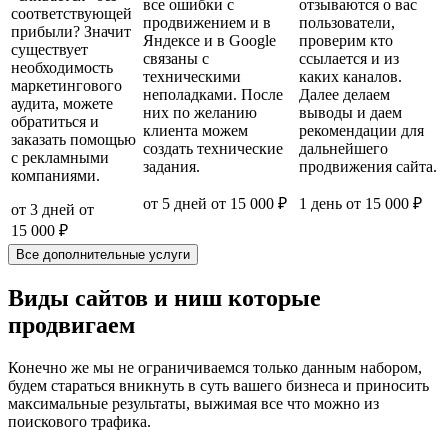
все ошибки с
отзываются о вас
соответствующей
продвижением и в
пользователи,
прибыли? Значит
Яндексе и в Google
проверим кто
существует
связаны с
ссылается и из
необходимость
техническими
каких каналов.
маркетингового
неполадками. После
Далее делаем
аудита, можете
них по желанию
выводы и даем
обратиться и
клиента можем
рекомендации для
заказать помощью
создать технические
дальнейшего
с рекламными
задания.
продвижения сайта.
компаниями.
от 5 дней
от 15 000 ₽
1 день
от 15 000 ₽
от 3 дней
от
15 000 ₽
Все дополнительные услуги
Виды сайтов и ниш которые
продвигаем
Конечно же мы не ограничиваемся только данным набором,
будем стараться вникнуть в суть вашего бизнеса и приносить
максимальные результаты, выжимая все что можно из
поискового трафика.