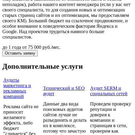
неполадок), работа нашего контент менеджера (если у вас нет
своего специалиста, то для создания новых и оптимизации
старых страниц сайтов и их оптимизация, мы предоставляем
своего КМ). Больший бюджет на ссылочное продвижение, и
особое внимание к поведенческим факторам Яндекса и
Google. Над проектом трудиться намного больше
специалистов.
до 1 года
от 75 000 руб./мес.
Оставить заявку
Дополнительные услуги
Аудиты
маркетинга и
Технический и SEO
Аудит SERM и
рекламных
аудит
социальных сетей
компаний
Данные два вида
Проведем проверку
Реклама сайта не
поисковых аудитов
репутации и
приносит
сайтов лучше не
доверия к
желаемого
разъединять и делать
компании и
эффекта, либо
их в комплексе,
страницам в сети,
бюджет
потому что зачастую
проверим как
"сливается" без