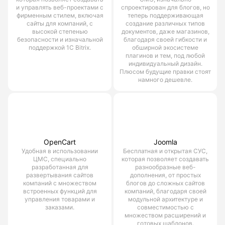
и управлять веб-проектами с
спроектирован для блогов, но
фирменным стилем, включая
теперь поддерживающая
сайты для компаний, с
создание различных типов
высокой степенью
документов, даже магазинов,
безопасности и изначальной
благодаря своей гибкости и
поддержкой 1С Bitrix.
обширной экосистеме
плагинов и тем, под любой
индивидуальный дизайн.
Плюсом будущие правки стоят
намного дешевле.
OpenCart
Joomla
Удобная в использовании
Бесплатная и открытая СУС,
ЦМС, специально
которая позволяет создавать
разработанная для
разнообразные веб-
развертывания сайтов
дополнения, от простых
компаний с множеством
блогов до сложных сайтов
встроенных функций для
компаний, благодаря своей
управления товарами и
модульной архитектуре и
заказами.
совместимостью с
множеством расширений и
готовых шаблонов.