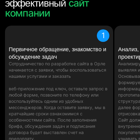
сайт
эффективный
компании
1
Первичное обращение, знакомство и
Анализ,
обсуждение задач
проекти
Сотрудничество по разработке сайта в Орле
Анализиру
начинается с заявки, чтобы воспользоваться
выявляя и
нашими услугами и заказать
Основыва
формируе
веб-приложение под ключ, оставьте запрос в
информаци
любой форме, позвоните по телефону или
прототипа
воспользуйтесь одним из удобных
структура
мессенджеров. Когда оставите заявку, мы в
далее фо
кратчайшие сроки ознакомимся с
отрисовк
особенностями сайта. После заполнения
Сайт дол
брифа, обсуждения задач и подписания
внутренн
договора будет выставлен счет на
покупател
предоплату.
узнавать 