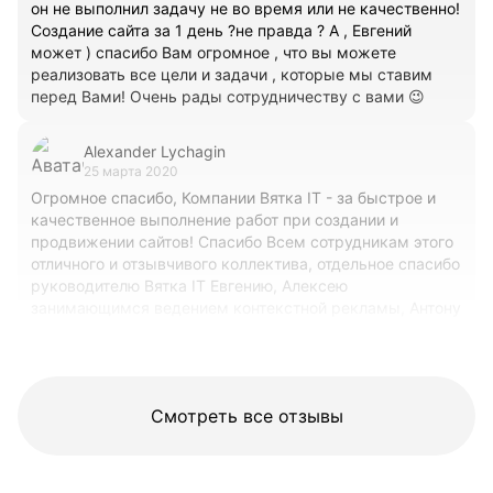
он не выполнил задачу не во время или не качественно!
Создание сайта за 1 день ?не правда ? А , Евгений
может ) спасибо Вам огромное , что вы можете
реализовать все цели и задачи , которые мы ставим
перед Вами! Очень рады сотрудничеству с вами 😉
Alexander Lychagin
25 марта 2020
Огромное спасибо, Компании Вятка IT - за быстрое и
качественное выполнение работ при создании и
продвижении сайтов! Спасибо Всем сотрудникам этого
отличного и отзывчивого коллектива, отдельное спасибо
руководителю Вятка IT Евгению, Алексею
занимающимся ведением контекстной рекламы, Антону
занимающимся СЕО продвижению сайтов и всему
коллективу!!!!! Молодцы 👍👍👍🤝🤝🤝
Смотреть все отзывы