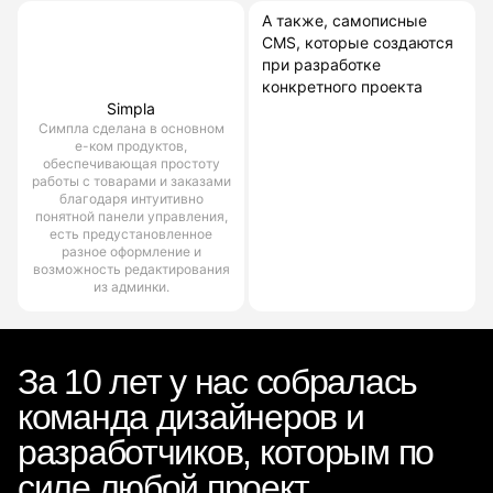
А также, самописные
CMS, которые создаются
при разработке
конкретного проекта
Simpla
Симпла сделана в основном
е-ком продуктов,
обеспечивающая простоту
работы с товарами и заказами
благодаря интуитивно
понятной панели управления,
есть предустановленное
разное оформление и
возможность редактирования
из админки.
За 10 лет у нас собралась
команда дизайнеров и
разработчиков, которым по
силе любой проект