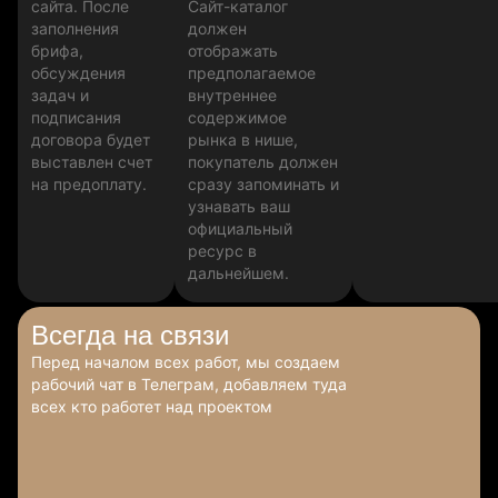
сайта. После
Сайт-каталог
заполнения
должен
брифа,
отображать
обсуждения
предполагаемое
задач и
внутреннее
подписания
содержимое
договора будет
рынка в нише,
выставлен счет
покупатель должен
на предоплату.
сразу запоминать и
узнавать ваш
официальный
ресурс в
дальнейшем.
Всегда
на связи
Перед началом всех работ, мы создаем
рабочий чат в Телеграм, добавляем туда
всех кто работет над проектом