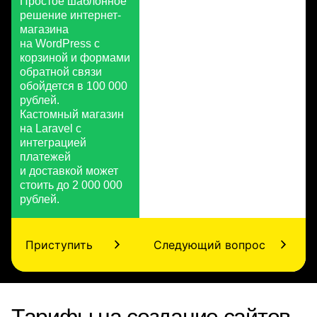
Простое шаблонное
решение интернет-
магазина
на WordPress с
корзиной и формами
обратной связи
обойдется в 100 000
рублей.
Кастомный магазин
на Laravel с
интеграцией
платежей
и доставкой может
стоить до 2 000 000
рублей.
Приступить
Следующий вопрос
Тарифы на создание сайтов-