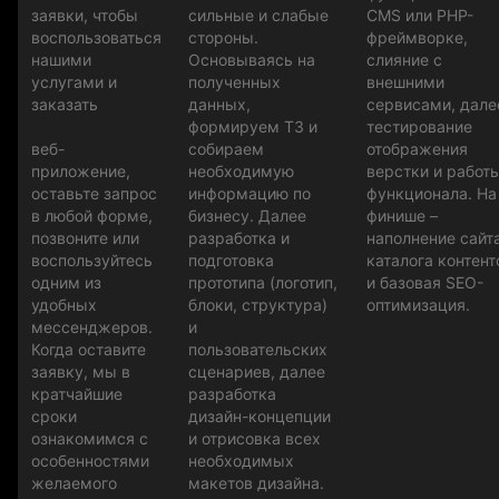
заявки, чтобы
сильные и слабые
CMS или PHP-
воспользоваться
стороны.
фреймворке,
нашими
Основываясь на
слияние с
услугами и
полученных
внешними
заказать
данных,
сервисами, дале
формируем ТЗ и
тестирование
веб-
собираем
отображения
приложение,
необходимую
верстки и работ
оставьте запрос
информацию по
функционала. На
в любой форме,
бизнесу. Далее
финише –
позвоните или
разработка и
наполнение сайт
воспользуйтесь
подготовка
каталога контен
одним из
прототипа (логотип,
и базовая SEO-
удобных
блоки, структура)
оптимизация.
мессенджеров.
и
Когда оставите
пользовательских
заявку, мы в
сценариев, далее
кратчайшие
разработка
сроки
дизайн-концепции
ознакомимся с
и отрисовка всех
особенностями
необходимых
желаемого
макетов дизайна.