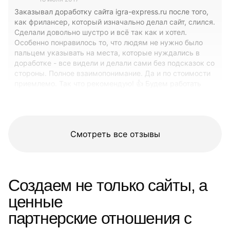
Заказывал доработку сайта igra-express.ru после того,
как фрилансер, который изначально делал сайт, слился.
Сделали довольно шустро и всё так как и хотел.
Особенно понравилось то, что людям не нужно было
пальцем указывать на места, которые нуждались в
доработке - все видели и делали сами без подсказок со
стороны. Полное взаимопонимание. Да и по стоимости
приемлемо. Так что рекомендую! 👍 Будем работать
вместе дальше. P.S.: Если нужно более подробно
рассказать - пишите в личку :)
Смотреть все отзывы
Создаем не только сайты, а
ценные
партнерские отношения с