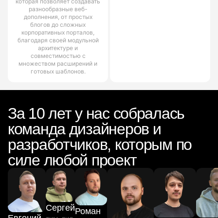
которая позволяет создавать
разнообразные веб-
дополнения, от простых
блогов до сложных
корпоративных порталов,
благодаря своей модульной
архитектуре и
совместимостью с
множеством расширений и
готовых шаблонов.
За 10 лет у нас собралась
команда дизайнеров и
разработчиков, которым по
силе любой проект
Сергей
Роман