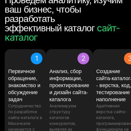
ваш бизнес, чтобы
разработать
сайт-
эффективный каталог
каталог
1
2
Первичное
Анализ, сбор
Создание
обращение,
информации,
сайта-каталог
знакомство и
проектирование
- верстка, код
обсуждение
и дизайн сайта-
тестирование
задач
каталога
наполнение
Сотрудничество
Анализируем
Адаптивная
по разработке
структуру
верстка сайта-
сайта-каталога в
каталогов
каталога,
Махачкале
конкурентов,
программирован
начинается с
выявляя их
функционала на