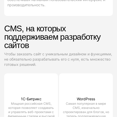
производительность.
CMS, на которых
поддерживаем разработку
сайтов
Чтобы заказать сайт с уникальным дизайном и функциями,
не обязательно разрабатывать его с нуля, есть множество
готовых решений.
1С-Битрикс
WordPress
Мощная российская CMS,
Самая популярная в мире
которая позволяет создавать
CMS, изначально
и управлять веб-проектами с
спроектирован для блогов, но
фирменным стилем и высокой
теперь поддерживающая