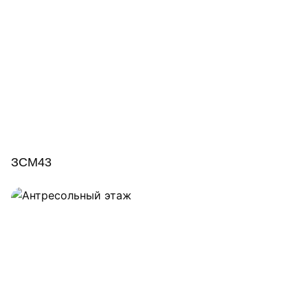
ЗСМ43