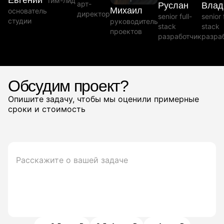
Евгений
тим-лид
арт-
Руслан
Влад
Михаил
основатель
директор
senior full-
senior 
студии
руководитель
stack
stack
проектов
разработчик
разра
Обсудим проект?
Опишите задачу, чтобы мы оценили примерные
сроки и стоимость