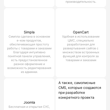
производительность.
Simpla
OpenCart
Симпла сделана в основном
Удобная в использовании
е-ком продуктов,
ЦМС, специально
обеспечивающая простоту
разработанная для
работы с товарами и заказами
развертывания сайтов с
благодаря интуитивно
множеством встроенных
понятной панели управления,
функций для контроля за
есть предустановленное
товарами и заказами
разное оформление и
возможность редактирования
из админки.
А также, самописные
CMS, которые создаются
при разработке
конкретного проекта
Joomla
Бесплатная и открытая СУС,