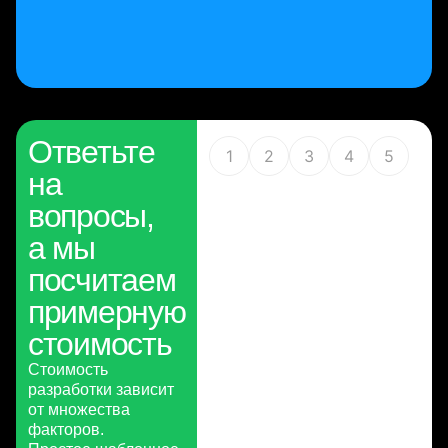
Ответьте
1
2
3
4
5
на
вопросы,
а мы
посчитаем
примерную
стоимость
Стоимость
разработки зависит
от множества
факторов.